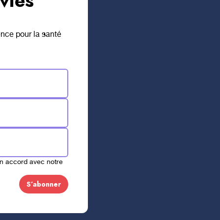
vies
ence pour la santé
cutez
c nous,
aime ça!
en accord avec notre
z obtenir plus d’informations sur les
le fonctionnement de la Fondation?
 avec nous, un membre de notre équipe
aisir de vous répondre.