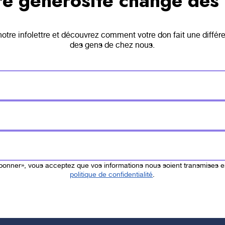
re générosité change des 
tre infolettre et découvrez comment votre don fait une différ
Dis
des gens de chez nous.
ave
on 
abonner», vous acceptez que vos informations nous soient transmises 
Vous souhaite
politique de confidentialité
.
activités ou 
Communiquez
se fera un pl
posé