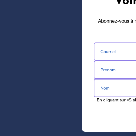
Vot
Abonnez-vous à no
Courriel
Prenom
Nom
En cliquant sur «S’
Fermer l'affichage super