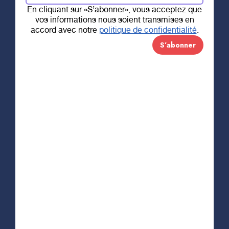
En cliquant sur «S’abonner», vous acceptez que
vos informations nous soient transmises en
accord avec notre
politique de confidentialité
.
Un mouvement
de solidarité pour
le traitement des
cancers
masculins