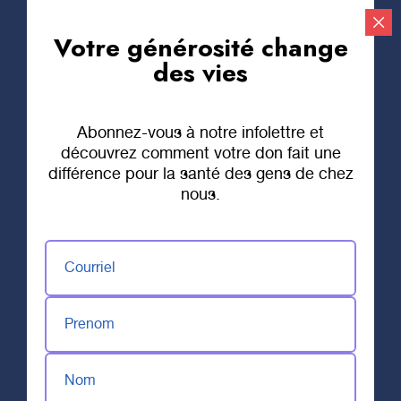
Votre générosité change
Faire un don
des vies
Abonnez-vous à notre infolettre et
découvrez comment votre don fait une
différence pour la santé des gens de chez
nous.
Courriel
Une moustache
Prenom
pour mon CH
Nom