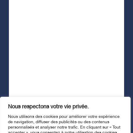
Afficher le formulaire d'infolettre
Suivez-nous
Nous respectons votre vie privée.
© Fondation Santé Trois-Rivières, 2026. Tous droits réservés. |
Nous utilisons des cookies pour améliorer votre expérience
Politique de confidentialité
de navigation, diffuser des publicités ou des contenus
Site web :
stereo.ca
personnalisés et analyser notre trafic. En cliquant sur « Tout
accepter », vous consentez à notre utilisation des cookies.