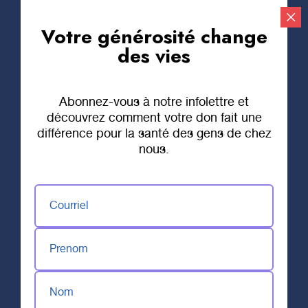
Votre générosité change
Faire un don
des vies
Abonnez-vous à notre infolettre et
Types de dons
découvrez comment votre don fait une
différence pour la santé des gens de chez
nous.
Courriel
Don unique ou don
Prenom
mensuel
Nom