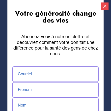
Votre générosité change
Faire un don
des vies
Abonnez-vous à notre infolettre et
découvrez comment votre don fait une
différence pour la santé des gens de chez
nous.
Courriel
Prenom
Nom