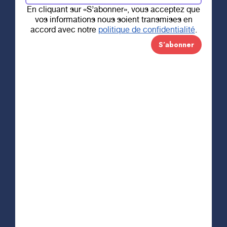
pour les femmes
En cliquant sur «S’abonner», vous acceptez que
vos informations nous soient transmises en
accord avec notre
politique de confidentialité
.
d’ici
Fondation Santé Troi
À la Fondation Santé Trois-Rivières, nous croyons
en la force et en la résilience des femmes.
Chaque femme vit son propre parcours, fait face
à des défis uniques, mais toutes partagent une
puissance intérieure qui les rend extraordinaires.
C’est cette force que nous célébrons à travers
notre collaboration avec
L&P Apparel
dans le
cadre de la campagne
Un
sein
bol pour elles
.
L&P a choisi de dédier un sac à cette cause
. Ce
sac symbolise le courage, la détermination et la