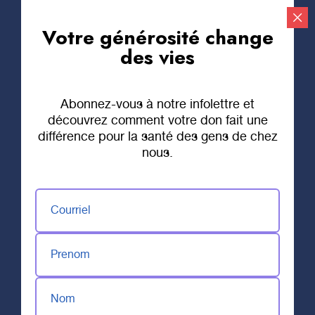
Votre générosité change
Faire un don
des vies
Abonnez-vous à notre infolettre et
découvrez comment votre don fait une
différence pour la santé des gens de chez
nous.
Courriel
26 SEPTEMBRE 2024
Fondation Santé
Prenom
Trois-Rivières x
L&P Apparel : unis
Nom