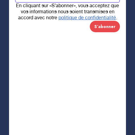
En cliquant sur «S’abonner», vous acceptez que
UROLOGIE
Trois cystoscopes :
vos informations nous soient transmises en
accord avec notre
politique de confidentialité
.
pour une
meilleure
précision
Trois cystoscopes : 
Grâce à votre générosité, la Fondation a financé
l’acquisition de
trois nouveaux cystoscopes
Olympus pour le département d’urologie du
CHAUR
. Ces équipements de haute précision
permettent aux équipes médicales d’examiner
l’intérieur de la vessie et de l’urètre afin de
diagnostiquer plus rapidement certaines