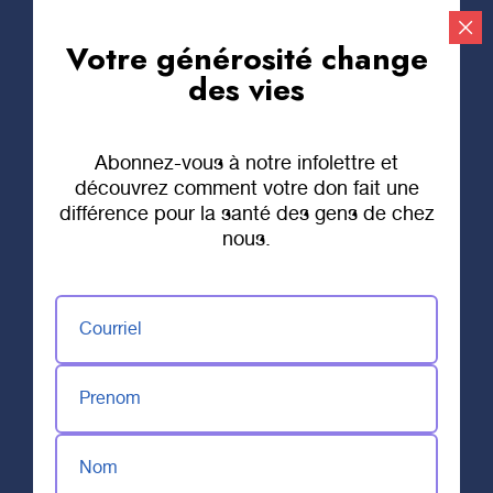
Votre générosité change
Faire un don
des vies
Abonnez-vous à notre infolettre et
découvrez comment votre don fait une
différence pour la santé des gens de chez
nous.
Courriel
20 MAI 2025
Un air de
Prenom
champagne : une
première édition à
Nom