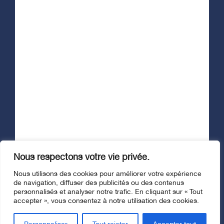
Suivez-nous
Nous respectons votre vie privée.
© Fondation Santé Trois-Rivières, 2026. Tous droits réservés. |
Nous utilisons des cookies pour améliorer votre expérience
Politique de confidentialité
de navigation, diffuser des publicités ou des contenus
Site web :
stereo.ca
personnalisés et analyser notre trafic. En cliquant sur « Tout
accepter », vous consentez à notre utilisation des cookies.