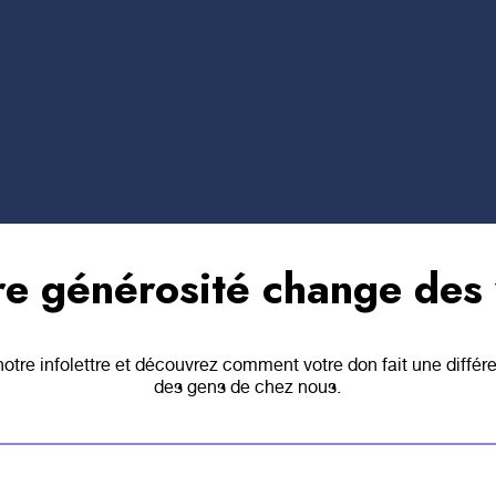
. C’est sincèrement la clé qui ouvrira une porte sur des thérapie
ême la guérison de nos jeunes. Un sincère merci au Fonds c
et important projet. », a mentionné Brigitte Alarie, psychoéduc
é mentale jeunesse, zone centre au CIUSSS MCQ.
bles de santé mentale sont présents tant à la maison, à l’école
r les jeunes qui les vivent au quotidien. Les interventions de g
une vie normale malgré leur niveau intense de difficultés. Les
rnes et un meilleur équilibre émotionnel. L’exposition à un véc
soi, une meilleure autorégulation émotionnelle et favorisera 
re générosité change des 
tre infolettre et découvrez comment votre don fait une différ
des gens de chez nous.