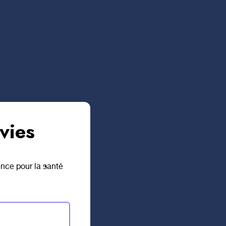
s optimales vers
ommunautaire Bell Cause
atrice et coordonnatrice
 et au niveau social et
roupes permettront à ces
 jeunes patients pourront
u de groupe permettra une
une plus grande confiance
vies
ence pour la santé