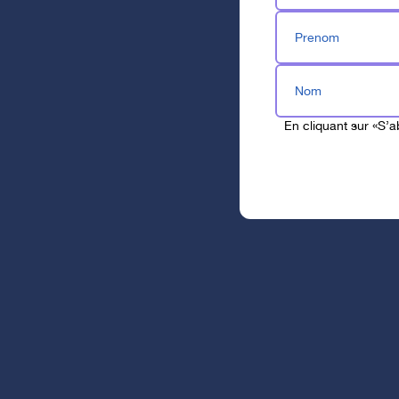
Prenom
Nom
En cliquant sur «S’
Fermer l'affichage super