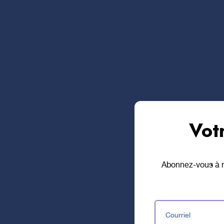
climat favorable et positif
l’épanouissement, voire m
pour la cause de soutenir c
clinique de l’équipe sant
N’oublions pas que les trou
qu’ils sont invalidants pou
jeunes le développement d’
développer des outils inte
meilleure connaissance de 
en soi.
Vot
Abonnez-vous à no
Courriel