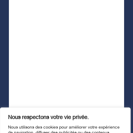
Afficher le formulaire d'infolettre
Suivez-nous
Nous respectons votre vie privée.
© Fondation Santé Trois-Rivières, 2026. Tous droits réservés. |
Nous utilisons des cookies pour améliorer votre expérience
Politique de confidentialité
de navigation, diffuser des publicités ou des contenus