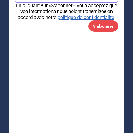
En cliquant sur «S’abonner», vous acceptez que
vos informations nous soient transmises en
8 OCTOBRE 2019
accord avec notre
politique de confidentialité
.
15 000 $ de la
FPMQ pour le
Fonds Jean-Pierre-
Petit
La Fondation RSTR tient à remercier la Fédération
des policiers et policières municipaux du Québec
(FPMQ), qui, dans le cadre de son tournoi de golf
annuel, a remis 15 000 $ au Fonds Jean-Pierre-
Petit. C’est avec beaucoup de fierté et
d’émotions qu’une partie du comité du Fonds