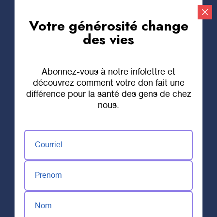
Votre générosité change
Faire un don
des vies
Abonnez-vous à notre infolettre et
18 JUILLET 2019
découvrez comment votre don fait une
5 à 7 au profit du
différence pour la santé des gens de chez
nous.
Fonds Francine-
Lachance
Courriel
Prenom
Le 28 juin dernier, avait lieu le 5 à 7 du Fonds
Francine-Lachance, dont la mission est
Nom
d’améliorer le confort des patients traités pour le