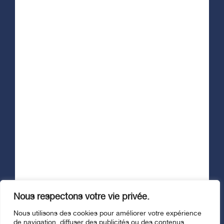
Afficher le formulaire d'infolettre
Suivez-nous
Nous respectons votre vie privée.
© Fondation Santé Trois-Rivières, 2026. Tous droits réservés. |
Nous utilisons des cookies pour améliorer votre expérience
Politique de confidentialité
de navigation, diffuser des publicités ou des contenus