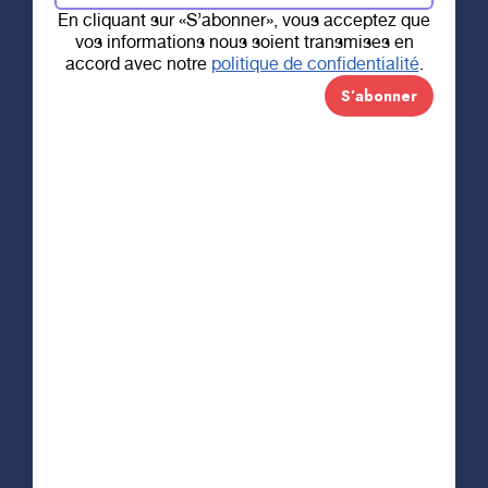
En cliquant sur «S’abonner», vous acceptez que
vos informations nous soient transmises en
4 FÉVRIER 2020
accord avec notre
politique de confidentialité
.
Bal de princesses
– REPORTÉ À
UNE DATE
ULTÉRIEURE
Princesses, parents, grands-parents, bénévoles
et amis du bal de princesses de la Fondation
régionale pour la santé de Trois-Rivières (RSTR),
Suite aux derniers développements et aux