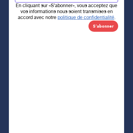
En cliquant sur «S’abonner», vous acceptez que
vos informations nous soient transmises en
6 OCTOBRE 2019
accord avec notre
politique de confidentialité
.
Course « Courez
et changez » de
Chantal Lacroix
CLIQUEZ ICI POUR VOUS INSCRIRE
Concernée par la santé et l’importance de
bouger, engagée à changer le monde et venir en
aide aux adultes et aux enfants dans le besoin,
Chantal Lacroix a mis sur pied la course
Courez
et Changez
, un événement qui se tiendra le 6