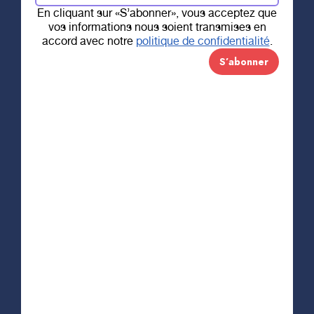
En cliquant sur «S’abonner», vous acceptez que
vos informations nous soient transmises en
accord avec notre
politique de confidentialité
.
14 JANVIER 2022
Défi Jean-Pierre-
Petit 2022
L’hiver vous appelle!
Du
7 février au 8 mars 2022
,
bougez et profitez des plaisirs
de l’hiver pour ceux qui n’ont
pas la chance d’être en santé.