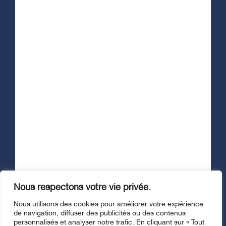
Afficher le formulaire d'infolettre
Suivez-nous
Nous respectons votre vie privée.
© Fondation Santé Trois-Rivières, 2026. Tous droits réservés. |
Nous utilisons des cookies pour améliorer votre expérience
Politique de confidentialité
de navigation, diffuser des publicités ou des contenus
Site web :
stereo.ca
personnalisés et analyser notre trafic. En cliquant sur « Tout