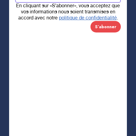
En cliquant sur «S’abonner», vous acceptez que
vos informations nous soient transmises en
9 DÉCEMBRE 2020
accord avec notre
politique de confidentialité
.
Don de 500 000
$ de la Caisse
Desjardins de l’Est
de Trois-Rivières
« Oser permet de s’impliquer dans ce qui est, et
d’influencer la loi naturelle de la transformation. »
– Geneviève Krebs
C’est avec fierté que la Fondation régionale pour