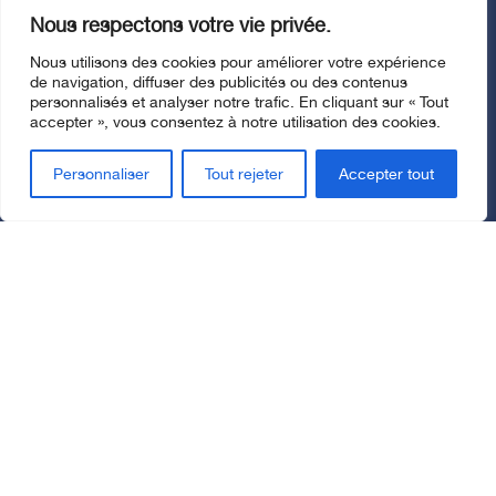
Nous respectons votre vie privée.
Nous utilisons des cookies pour améliorer votre expérience
de navigation, diffuser des publicités ou des contenus
personnalisés et analyser notre trafic. En cliquant sur « Tout
accepter », vous consentez à notre utilisation des cookies.
Personnaliser
Tout rejeter
Accepter tout
Fermer l'affichage superposé
Voici le contenu que vous
auriez reçu par la poste.
En raison de la grève chez Postes Canada, nous
avons choisi de vous le partager en ligne afin de
poursuivre notre mission sans interruption et de