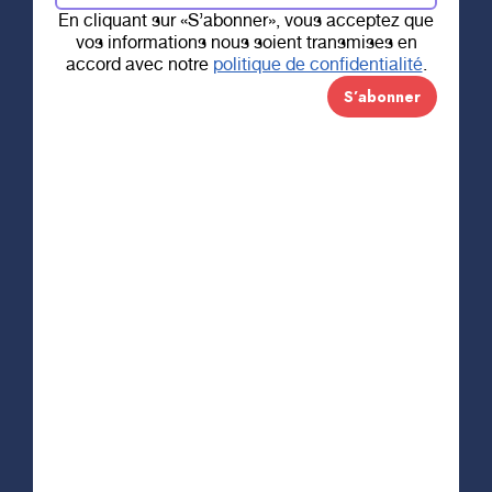
15 MAI 2020
En cliquant sur «S’abonner», vous acceptez que
« Ent’2 shifts » –
vos informations nous soient transmises en
accord avec notre
politique de confidentialité
.
Une bière
collaborative pour
le personnel de la
santé
Le personnel et les membres de la
Microbrasserie
Le Temps d’une Pinte et ses partenaires
, l’agence
créative
Acolyte
, la compagnie d’impression
numérique sur canettes
Solucan
, la
Distillerie
Wabasso
, la
Coopérative des Ambulanciers de la