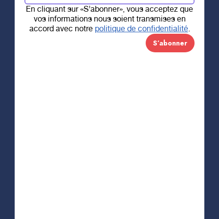
En cliquant sur «S’abonner», vous acceptez que
ONCOLOGIE
Biopsie mammaire
vos informations nous soient transmises en
accord avec notre
politique de confidentialité
.
sous
tomosynthèse :
traiter les femmes
d’ici, chez nous!
Biopsie mammaire sou
La biopsie mammaire sous tomosynthèse est une
nouvelle technologie qui permet des biopsies
beaucoup plus précises pour des lésions
mammaires difficiles à percevoir à la