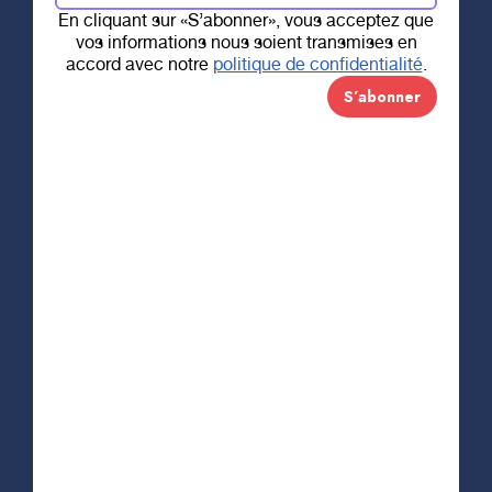
En cliquant sur «S’abonner», vous acceptez que
rien manquer de l’impact de votre don?
vos informations nous soient transmises en
accord avec notre
politique de confidentialité
.
Abonnez-vous à notre infolettre