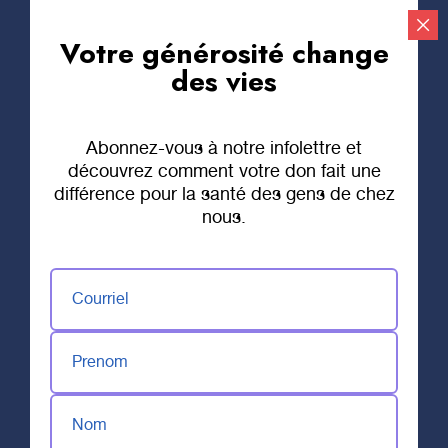
Votre générosité change
Faire un don
des vies
Abonnez-vous à notre infolettre et
découvrez comment votre don fait une
différence pour la santé des gens de chez
nous.
Courriel
27 OCTOBRE 2021
Des billets pour
Prenom
les Lions et pour la
Nom