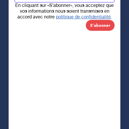
cause!
En cliquant sur «S’abonner», vous acceptez que
vos informations nous soient transmises en
accord avec notre
politique de confidentialité
.
Le match opposant les Lions de Trois-Rivières aux
Reading Royals, le
samedi 6 novembre prochain à
15 h
au Colisée Vidéotron sera consacré à
Une
moustache pour mon CH
.
De plus, l’organisation des Lions de Trois-Rivières
remettra 35 % du prix des billets achetés dans
les sections réservées au Fonds Gilles-Rousseau
de la Fondation RSTR qui a pour mission
d’amasser des fonds pour la prévention, le
traitement et la guérison des cancers masculins
pour les hommes de notre région. C’est un match
gagnant!