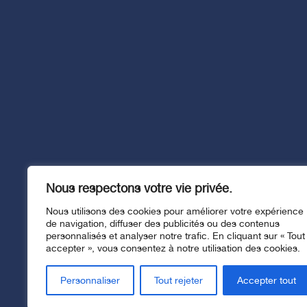
Afficher le formulaire d'infolettre
Contrib
Organiser une colle
Grande campagne
Nous respectons votre vie privée.
Devenir bénévole
Boutique
Nous utilisons des cookies pour améliorer votre expérience
Suivez-nous
de navigation, diffuser des publicités ou des contenus
personnalisés et analyser notre trafic. En cliquant sur « Tout
accepter », vous consentez à notre utilisation des cookies.
Personnaliser
Tout rejeter
Accepter tout