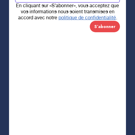
En cliquant sur «S’abonner», vous acceptez que
vos informations nous soient transmises en
3 JUILLET 2020
accord avec notre
politique de confidentialité
.
Loto-Voyage 2020
La vente de billets pour la Loto-Voyage 2020 est
maintenant terminée.
Bonne chance à tous les participants!
Pour consulter la liste des gagnants 2020
CLIQUEZ ICI
COVID-19 – MESSAGE IMPORTANT :