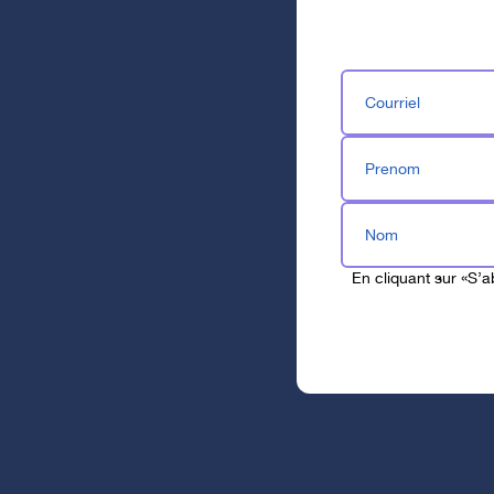
NOUVEAUTÉ! À certains poin
crédit ou encore même avec
Courriel
Soyez généreux!
Prenom
Nom
En cliquant sur «S’
Fermer l'affichage super