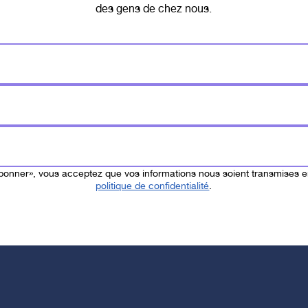
des gens de chez nous.
ts de collectes, il sera possible de faire un don par PayPass 
 la fonction de paiement de votre téléphone cellulaire!
abonner», vous acceptez que vos informations nous soient transmises 
politique de confidentialité
.
Partager
posé