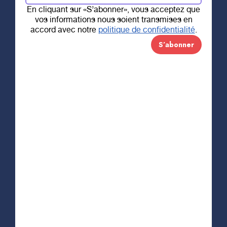
En cliquant sur «S’abonner», vous acceptez que
vos informations nous soient transmises en
Si vous souhaitez vous assurer de l’authenticité
accord avec notre
politique de confidentialité
.
de l’appel, nous vous suggérons de demander à
votre interlocuteur le numéro d’enregistrement de
notre organisme. Ainsi, vous serez assurés du
bien-fondé de cette sollicitation.
Au nom des patients qui bénéficieront de votre
don, nous vous en remercions chaleureusement!
Partager