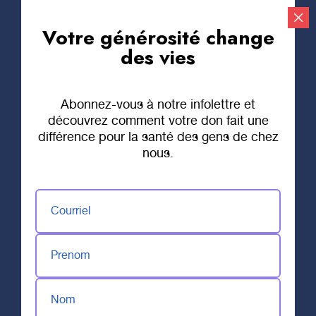
Votre générosité change
Faire un don
des vies
Abonnez-vous à notre infolettre et
28 JANVIER 2021
découvrez comment votre don fait une
Sollicitation
différence pour la santé des gens de chez
nous.
téléphonique
Courriel
Au cours des prochaines semaines, la Fondation
RSTR procédera à une campagne de sollicitation
Prenom
téléphonique. Si vous recevez un appel de notre
part, ne vous inquiétez pas, c’est simplement
pour vous informer qu’il est possible de donner
Nom
pour la santé des gens de CHEZ VOUS.