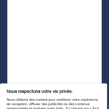
Afficher le formulaire d'infolettre
Suivez-nous
Nous respectons votre vie privée.
© Fondation Santé Trois-Rivières, 2026. Tous droits réservés. |
Nous utilisons des cookies pour améliorer votre expérience
Politique de confidentialité
de navigation, diffuser des publicités ou des contenus
Site web :
stereo.ca
personnalisés et analyser notre trafic. En cliquant sur « Tout