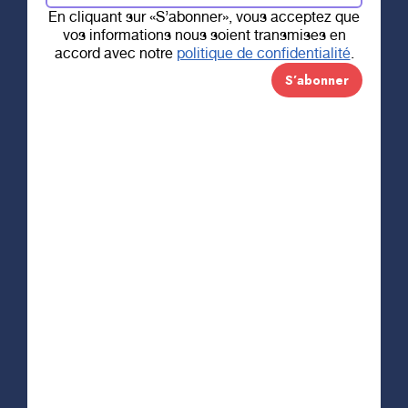
En cliquant sur «S’abonner», vous acceptez que
vos informations nous soient transmises en
5 OCTOBRE 2020
accord avec notre
politique de confidentialité
.
Tournoi de soccer
– 11 350 $
récoltés
C’est le 13 septembre dernier qu’avait lieu le
tournoi de soccer annuel au profit de la
cardiologie et la pneumologie du CHAUR, sur les
terrains extérieurs du Séminaire St-Joseph.
Grâce aux efforts soutenus de tous et chacun,
c’est 11 350 $ qui ont été amassés! Merci du fond