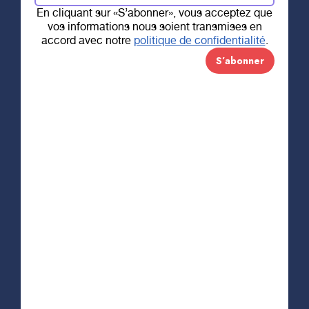
En cliquant sur «S’abonner», vous acceptez que
vos informations nous soient transmises en
17 MARS 2021
accord avec notre
politique de confidentialité
.
Un coffret-cadeau
100 % québécois
« Pour une
maman »
Vente TERMINÉE!
« Une maman est semblable à une rose qui ne se
fane jamais »