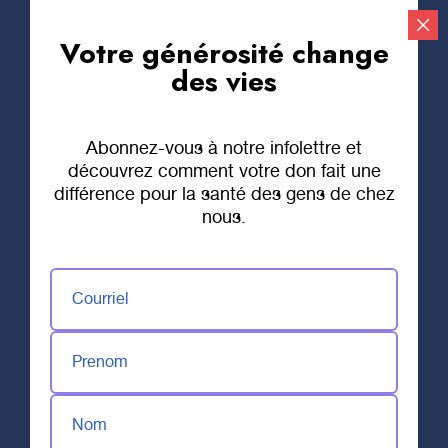
Votre générosité change
Faire un don
des vies
Abonnez-vous à notre infolettre et
27 OCTOBRE 2021
découvrez comment votre don fait une
Une moustache
différence pour la santé des gens de chez
nous.
pour mon CH :
pour mon père,
Courriel
pour moi, pour
Prenom
mon fils
Nom