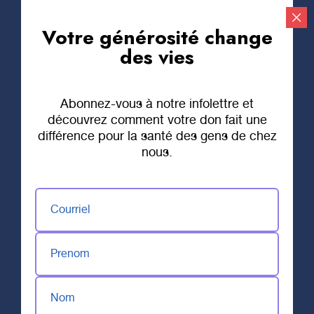
Votre générosité change
Faire un don
des vies
Actualités
Abonnez-vous à notre infolettre et
découvrez comment votre don fait une
différence pour la santé des gens de chez
nous.
Activités, collectes de fonds, nouvelles,
apprenez tout ce qu’il y a à savoir sur la
Fondation sur cette page. Ne manquez rien
Courriel
de notre actualité en vous abonnant à notre
infolettre!
Prenom
Nom