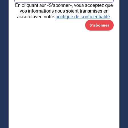
En cliquant sur «S’abonner», vous acceptez que
vos informations nous soient transmises en
accord avec notre
politique de confidentialité
.
18 JUILLET 2019
Un million de dollars en santé,
c’est majeur!